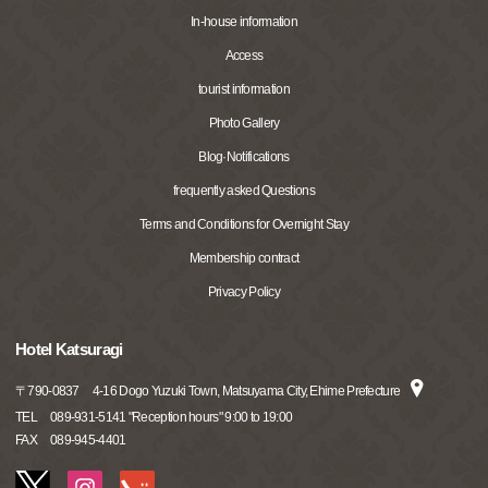
In-house information
Access
tourist information
Photo Gallery
Blog·Notifications
frequently asked Questions
Terms and Conditions for Overnight Stay
Membership contract
Privacy Policy
Hotel Katsuragi
〒
790-0837
4-16 Dogo Yuzuki Town, Matsuyama City, Ehime Prefecture
TEL
089-931-5141 "Reception hours" 9:00 to 19:00
FAX
089-945-4401