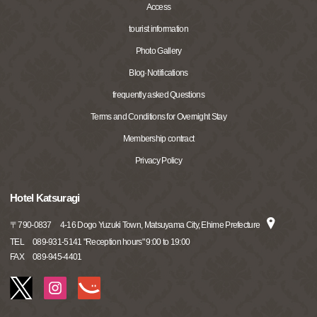
Access
tourist information
Photo Gallery
Blog·Notifications
frequently asked Questions
Terms and Conditions for Overnight Stay
Membership contract
Privacy Policy
Hotel Katsuragi
〒
790-0837
4-16 Dogo Yuzuki Town, Matsuyama City, Ehime Prefecture
TEL
089-931-5141 "Reception hours" 9:00 to 19:00
FAX
089-945-4401