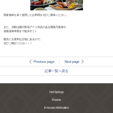
県産食材を多く使用したお料理をぜひご賞味ください。
また、当館は蜷川実花アート作品のある飛鳥乃湯泉や
道後温泉本館まで徒歩すぐ♪
観光にも便利な立地にあるので、
ぜひご検討ください～！
Previous page
Next page
記事一覧へ戻る
Hot Springs
Rooms
In-house information