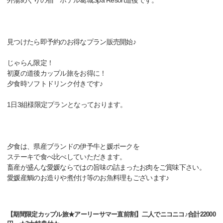
外湯めぐりの宿 ホテル葛城Spa Resort道後です。
見つけたら即予約のお得なプラン販売開始♪
じゃらん限定！
初夏の道後カップル旅をお得に！
夕食時ソフトドリンク付きです♪
1日3組様限定プランとなっております。
夕食は、県産ブランドの伊予牛と媛ポークを
ステーキで食べ比べしていただきます。
畜産が盛んな愛媛ならではの旨味の詰まったお肉をご賞味下さい。
愛媛産鯛のお造りや煮付け等のお魚料理もございます♪
【期間限定カップル旅★アーリーサマー直前割】二人でニコニコ♪合計22000