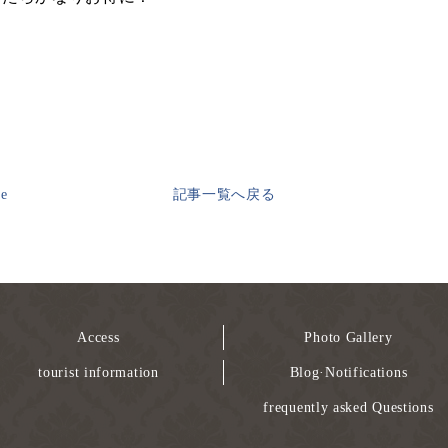
ge
記事一覧へ戻る
Access
Photo Gallery
tourist information
Blog·Notifications
frequently asked Questions