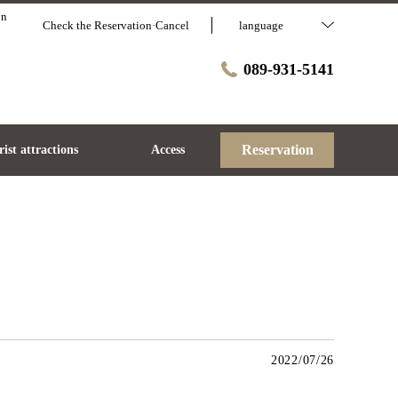
on
Check the Reservation·Cancel
language
089-931-5141
Reservation
ist attractions
Access
2022/07/26