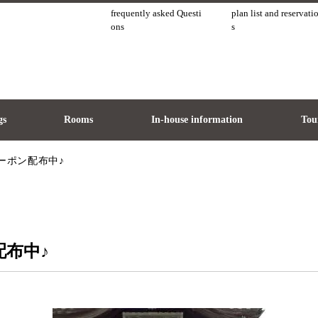
frequently asked Questi
plan list and reservati
ons
s
gs
Rooms
In-house information
Tour
クーポン配布中♪
配布中♪