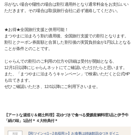
示がない場合や陽性の場合は割引適用外となり通常料金をお支払いい
ただきます。その場合は取扱旅行会社に必ず連絡してください。
★お得★全国旅行支援と併用可能！
まつやまに泊まろう割の適用後、全国旅行支援での割引となります。
割引とクーポン券面額と合算した割引後の実質負担金が1円以上となる
ことが条件とのことです。
じゃらんでの割引のご利用の仕方や詳細は受付が開始となる、
12月1日以降にじゃらんネットにてご確認いただけたらと思います。
また、「まつやまに泊まろうキャンペーン」で検索いただくと公式HP
も出てきます。
ぜひご確認いただき、12/1以降にご利用下さいませ。
【アートな湯巡り＆郷土料理】花ゆづきで食べる愛媛産鯛料理3品と伊予牛
「絹の味」1品付＊４大特典付＊
【和ツイン≪1～2名様用≫】お食事は姉妹館花ゆづきダイニ
和室