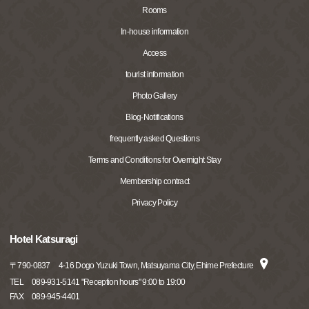
Rooms
In-house information
Access
tourist information
Photo Gallery
Blog·Notifications
frequently asked Questions
Terms and Conditions for Overnight Stay
Membership contract
Privacy Policy
Hotel Katsuragi
〒
790-0837
4-16 Dogo Yuzuki Town, Matsuyama City, Ehime Prefecture
TEL
089-931-5141 "Reception hours" 9:00 to 19:00
FAX
089-945-4401