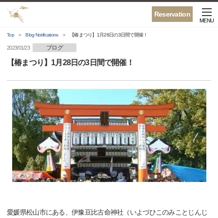
Reservation
MENU
Top
Blog·Notifications
【椿まつり】1月28日の3日間で開催！
ブログ
2023/01/23
【椿まつり】1月28日の3日間で開催！
愛媛県松山市にある、伊豫豆比古命神社（いよづひこのみことじんじ