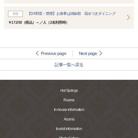
【DX和室・禁煙】お食事は姉妹館 花ゆづきダイニング
和室
￥17,050（税込）～／人（2名利用時）
Previous page
Next page
記事一覧へ戻る
Hot Springs
Rooms
In-house information
Access
tourist information