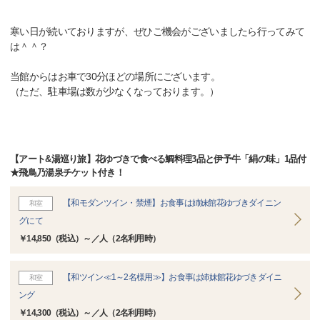
寒い日が続いておりますが、ぜひご機会がございましたら行ってみて
は＾＾？
当館からはお車で30分ほどの場所にございます。
（ただ、駐車場は数が少なくなっております。）
【アート&湯巡り旅】花ゆづきで食べる鯛料理3品と伊予牛「絹の味」1品付
★飛鳥乃湯泉チケット付き！
【和モダンツイン・禁煙】お食事は姉妹館花ゆづきダイニン
和室
グにて
￥14,850（税込）～／人（2名利用時）
【和ツイン≪1～2名様用≫】お食事は姉妹館花ゆづきダイニ
和室
ング
￥14,300（税込）～／人（2名利用時）