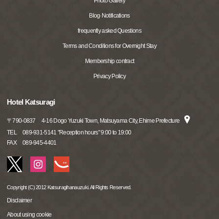
Photo Gallery
Blog·Notifications
frequently asked Questions
Terms and Conditions for Overnight Stay
Membership contract
Privacy Policy
Hotel Katsuragi
〒
790-0837
4-16 Dogo Yuzuki Town, Matsuyama City, Ehime Prefecture
TEL
089-931-5141 "Reception hours" 9:00 to 19:00
FAX
089-945-4401
Copyright (C) 2012 Katsuragihanauzuki. All Rights Reserved.
Disclaimer
About using cookie