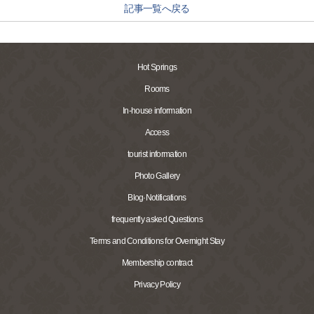
記事一覧へ戻る
Hot Springs
Rooms
In-house information
Access
tourist information
Photo Gallery
Blog·Notifications
frequently asked Questions
Terms and Conditions for Overnight Stay
Membership contract
Privacy Policy