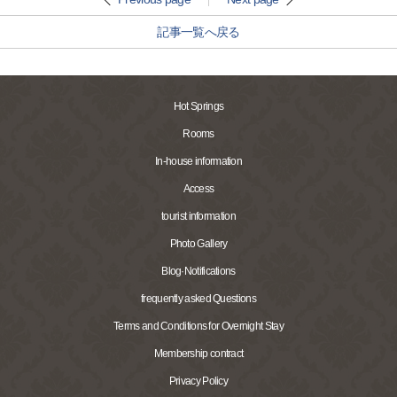
記事一覧へ戻る
Hot Springs
Rooms
In-house information
Access
tourist information
Photo Gallery
Blog·Notifications
frequently asked Questions
Terms and Conditions for Overnight Stay
Membership contract
Privacy Policy