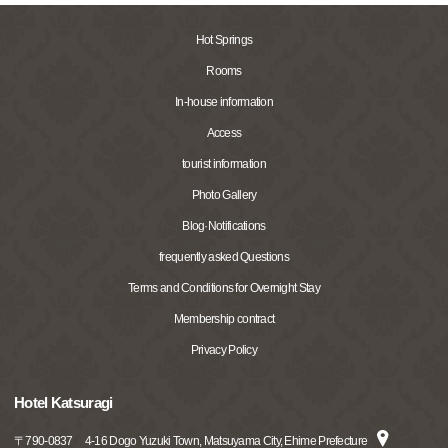
Hot Springs
Rooms
In-house information
Access
tourist information
Photo Gallery
Blog·Notifications
frequently asked Questions
Terms and Conditions for Overnight Stay
Membership contract
Privacy Policy
Hotel Katsuragi
〒
790-0837
4-16 Dogo Yuzuki Town, Matsuyama City, Ehime Prefecture