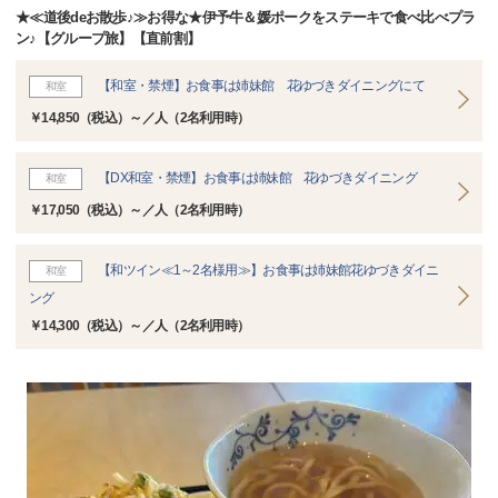
★≪道後deお散歩♪≫お得な★伊予牛＆媛ポークをステーキで食べ比べプラ
ン♪【グループ旅】【直前割】
【和室・禁煙】お食事は姉妹館 花ゆづきダイニングにて
和室
￥14,850（税込）～／人（2名利用時）
【DX和室・禁煙】お食事は姉妹館 花ゆづきダイニング
和室
￥17,050（税込）～／人（2名利用時）
【和ツイン≪1～2名様用≫】お食事は姉妹館花ゆづきダイニ
和室
ング
￥14,300（税込）～／人（2名利用時）