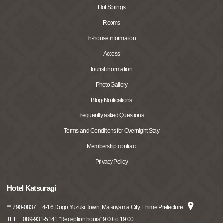
Hot Springs
Rooms
In-house information
Access
tourist information
Photo Gallery
Blog·Notifications
frequently asked Questions
Terms and Conditions for Overnight Stay
Membership contract
Privacy Policy
Hotel Katsuragi
〒
790-0837
4-16 Dogo Yuzuki Town, Matsuyama City, Ehime Prefecture
TEL
089-931-5141 "Reception hours" 9:00 to 19:00