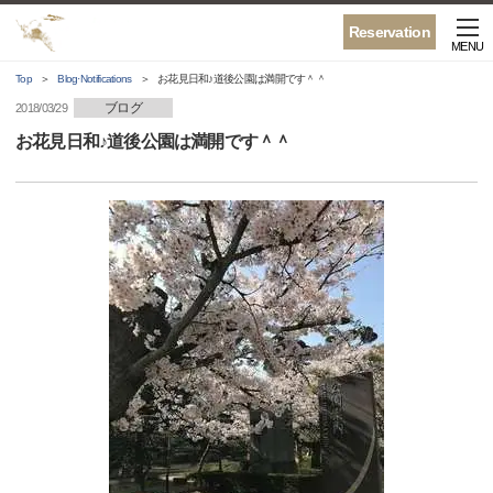
Reservation
MENU
Top
Blog·Notifications
お花見日和♪道後公園は満開です＾＾
ブログ
2018/03/29
お花見日和♪道後公園は満開です＾＾