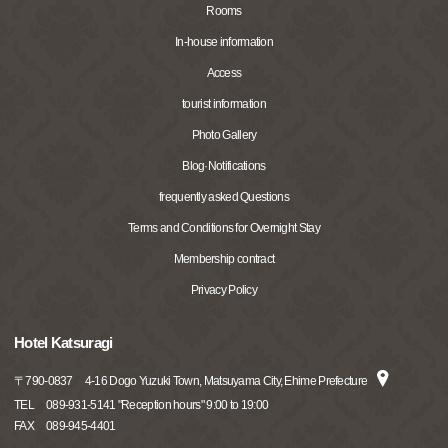
Rooms
In-house information
Access
tourist information
Photo Gallery
Blog·Notifications
frequently asked Questions
Terms and Conditions for Overnight Stay
Membership contract
Privacy Policy
Hotel Katsuragi
〒
790-0837
4-16 Dogo Yuzuki Town, Matsuyama City, Ehime Prefecture
TEL
089-931-5141 "Reception hours" 9:00 to 19:00
FAX
089-945-4401