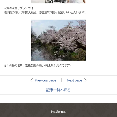
人気の湯巡りプランでは、
姉妹館の花ゆづき露天風呂、道後温泉本館もお楽しみいただけます。
近くの桜の名所、道後公園の桜は4月上旬が見頃です(^^♪
Previous page
Next page
記事一覧へ戻る
Hot Springs