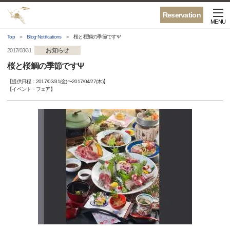
Reservation
MENU
Top
Blog·Notifications
桜と桜鯛の季節ですΨ
お知らせ
2017/03/31
桜と桜鯛の季節ですΨ
【提供日程：
2017/03/31(金)
〜
2017/04/27(木)
】
【
イベント・フェア
】