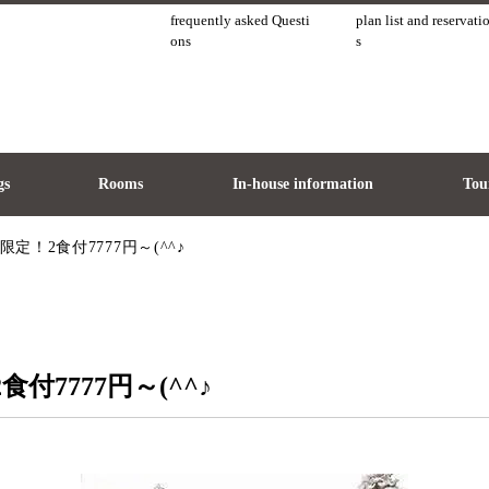
frequently asked Questi
plan list and reservati
ons
s
gs
Rooms
In-house information
Tour
！2食付7777円～(^^♪
7777円～(^^♪