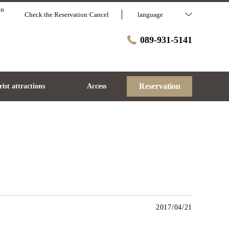
on
Check the Reservation·Cancel
language
089-931-5141
Reservation
ist attractions
Access
2017/04/21