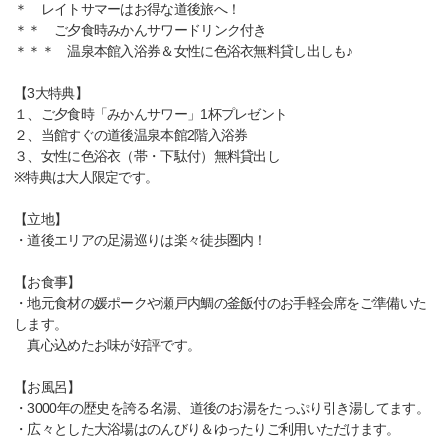
＊ レイトサマーはお得な道後旅へ！
＊＊ ご夕食時みかんサワードリンク付き
＊＊＊ 温泉本館入浴券＆女性に色浴衣無料貸し出しも♪
【3大特典】
１、ご夕食時「みかんサワー」1杯プレゼント
２、当館すぐの道後温泉本館2階入浴券
３、女性に色浴衣（帯・下駄付）無料貸出し
※特典は大人限定です。
【立地】
・道後エリアの足湯巡りは楽々徒歩圏内！
【お食事】
・地元食材の媛ポークや瀬戸内鯛の釜飯付のお手軽会席をご準備いた
します。
真心込めたお味が好評です。
【お風呂】
・3000年の歴史を誇る名湯、道後のお湯をたっぷり引き湯してます。
・広々とした大浴場はのんびり＆ゆったりご利用いただけます。