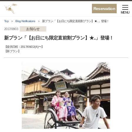
Reservation
MENU
Top
Blog·Notifications
新プラン「【お日にち限定直前割プラン】★..」登場！
お知らせ
2017/08/03
新プラン「【お日にち限定直前割プラン】★..」登場！
【提供日程：
2017/08/22(火)
〜】
【
新プラン
】