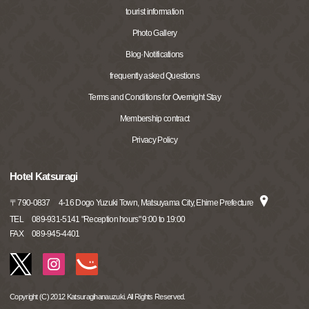
tourist information
Photo Gallery
Blog·Notifications
frequently asked Questions
Terms and Conditions for Overnight Stay
Membership contract
Privacy Policy
Hotel Katsuragi
〒
790-0837
4-16 Dogo Yuzuki Town, Matsuyama City, Ehime Prefecture
TEL
089-931-5141 "Reception hours" 9:00 to 19:00
FAX
089-945-4401
Copyright (C) 2012 Katsuragihanauzuki. All Rights Reserved.