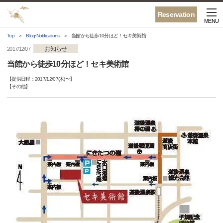
Reservation
MENU
Top
Blog·Notifications
当館から徒歩10分ほど！セキ美術館
お知らせ
2017/12/07
当館から徒歩10分ほど！セキ美術館
【提供日程：
2017/12/07(木)
〜】
【
その他
】