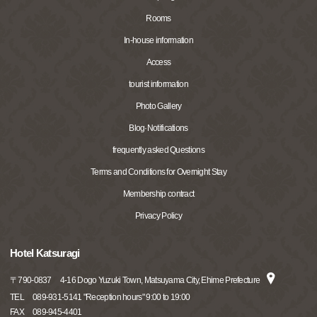
Rooms
In-house information
Access
tourist information
Photo Gallery
Blog·Notifications
frequently asked Questions
Terms and Conditions for Overnight Stay
Membership contract
Privacy Policy
Hotel Katsuragi
〒
790-0837
4-16 Dogo Yuzuki Town, Matsuyama City, Ehime Prefecture
TEL
089-931-5141 "Reception hours" 9:00 to 19:00
FAX
089-945-4401