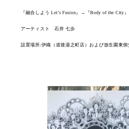
『融合しよう Let’s Fusion』→『Body of the City』
アーティスト 石井 七歩
設置場所:伊織（道後湯之町店）および放生園東側