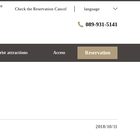
on
Check the Reservation·Cancel
language
089-931-5141
Reservation
ist attractions
Access
2018/10/11