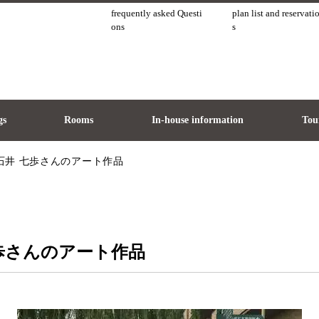
frequently asked Questi
plan list and reservati
ons
s
gs
Rooms
In-house information
Tour
石井 七歩さんのアート作品
歩さんのアート作品