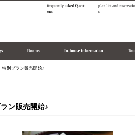
frequently asked Questi
plan list and reservati
ons
s
gs
Rooms
In-house information
Tour
！特別プラン販売開始♪
ラン販売開始♪