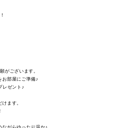
！！
祈願がございます。
お部屋にご準備♪
プレゼント♪
だけます。
！
ながらゆったり温か♪