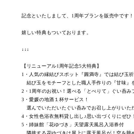
記念といたしまして、1周年プランを販売中です
嬉しい特典もついております。
↓↓↓
【リニューアル1周年記念5大特典】
1・人気の縁結びスポット『圓満寺』では結び玉
結び玉をモチーフとした職人手作りの『甘味』を
2・1周年のお祝い！選べる「とべりて」ぐい呑み
3・愛媛の地酒１杯サービス！
選んでいただいたぐい呑みでお召し上がりいた
4・女性色浴衣無料貸し出し♪思い出づくりにぜひ
5・姉妹館「花ゆづき」天望露天風呂入浴券付
隣接する花ゆづきは屋上に露天風呂が！空を眺め