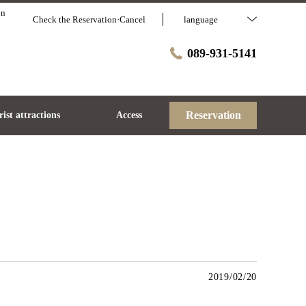
on
Check the Reservation·Cancel
language
089-931-5141
Reservation
ist attractions
Access
2019/02/20